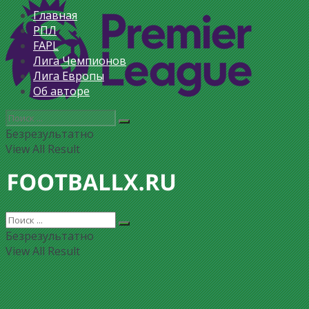
Главная
РПЛ
FAPL
Лига Чемпионов
Лига Европы
Об авторе
Безрезультатно
View All Result
Безрезультатно
View All Result