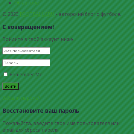
Об авторе
© 2023
FOOTBALLX.RU
- авторский блог о футболе.
С возвращением!
Войдите в свой аккаунт ниже
Remember Me
Забыли пароль?
Восстановите ваш пароль
Пожалуйста, введите свое имя пользователя или
email для сброса пароля.