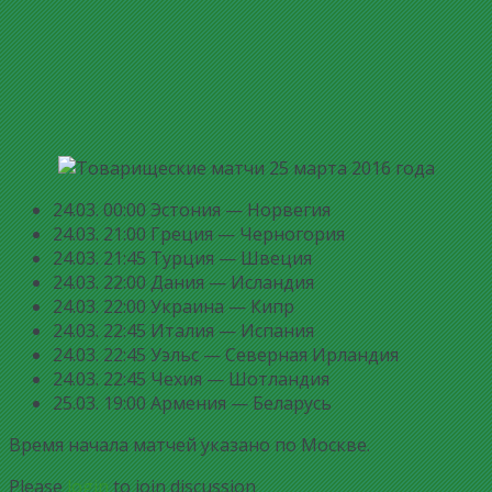
24.03. 00:00 Эстония — Норвегия
24.03. 21:00 Греция — Черногория
24.03. 21:45 Турция — Швеция
24.03. 22:00 Дания — Исландия
24.03. 22:00 Украина — Кипр
24.03. 22:45 Италия — Испания
24.03. 22:45 Уэльс — Северная Ирландия
24.03. 22:45 Чехия — Шотландия
25.03. 19:00 Армения — Беларусь
Время начала матчей указано по Москве.
Please
login
to join discussion