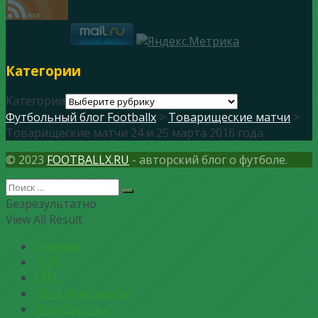
Категории
Категории
Футбольный блог Footballx
>
Товарищеские матчи
>
Товарищеские матчи 24 и 25 марта 2016 года
© 2023
FOOTBALLX.RU
- авторский блог о футболе.
Безрезультатно
View All Result
Главная
РПЛ
FAPL
Лига Чемпионов
Лига Европы