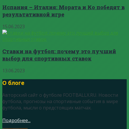
Испания – Италия: Мората и Ко победят в
результативной игре
15.06.2023
Ставки на футбол: почему это лучший
выбор для спортивных ставок
13.06.2023
О блоге
Авторский сайт о футболе FOOTBALLX.RU. Новости
футбола, прогнозы на спортивные события в мире
футбола, мысли о предстоящих матчах.
Подробнее...