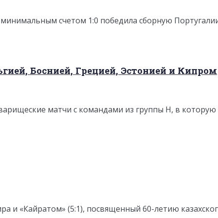
 минимальным счетом 1:0 победила сборную Португалии 
гией, Боснией, Грецией, Эстонией и Кипром
рищеские матчи с командами из группы H, в которую по
ра и «Кайратом» (5:1), посвященный 60-летию казахско