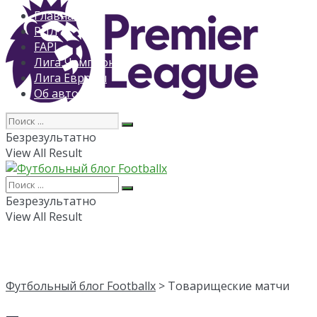
Главная
РПЛ
FAPL
Лига Чемпионов
Лига Европы
Об авторе
Безрезультатно
View All Result
Безрезультатно
View All Result
Футбольный блог Footballx
> Товарищеские матчи