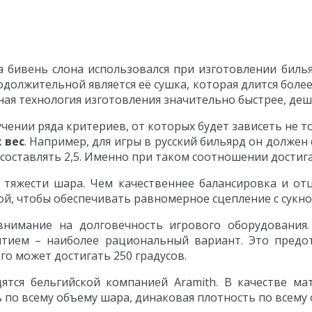
а бивень слона использовался при изготовлении биль
одолжительной является её сушка, которая длится боле
ая технология изготовления значительно быстрее, деше
ении ряда критериев, от которых будет зависеть не то
 вес
. Например, для игры в русский бильярд он должен
 составлять 2,5. Именно при таком соотношении достиг
тяжести шара. Чем качественнее балансировка и от
ой, чтобы обеспечивать равномерное сцепление с сукно
нимание на долговечность игрового оборудования
тием – наиболее рациональный вариант. Это предо
го может достигать 250 градусов.
тся бельгийской компанией Aramith. В качестве ма
 по всему объему шара, динаковая плотность по всему