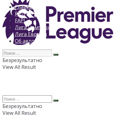
Главная
РПЛ
FAPL
Лига Чемпионов
Лига Европы
Об авторе
Безрезультатно
View All Result
Безрезультатно
View All Result