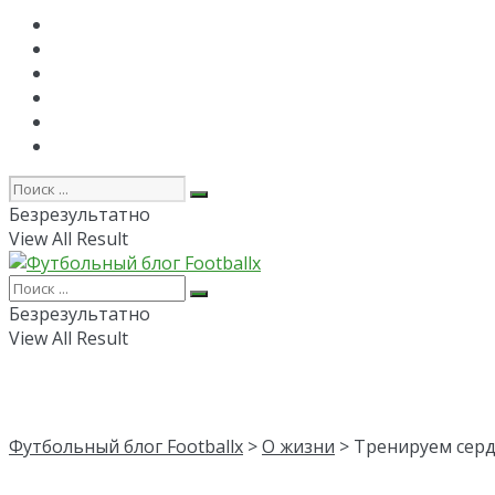
Главная
РПЛ
FAPL
Лига Чемпионов
Лига Европы
Об авторе
Безрезультатно
View All Result
Безрезультатно
View All Result
Футбольный блог Footballx
>
О жизни
> Тренируем серд