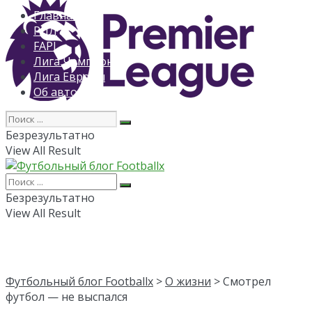
Главная
РПЛ
FAPL
Лига Чемпионов
Лига Европы
Об авторе
Безрезультатно
View All Result
Безрезультатно
View All Result
Футбольный блог Footballx
>
О жизни
> Смотрел
футбол — не выспался