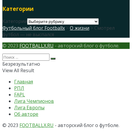
Категории
Категории
Футбольный блог Footballx
>
О жизни
> Смотрел
футбол — не выспался
© 2023
FOOTBALLX.RU
- авторский блог о футболе.
Безрезультатно
View All Result
Главная
РПЛ
FAPL
Лига Чемпионов
Лига Европы
Об авторе
© 2023
FOOTBALLX.RU
- авторский блог о футболе.