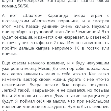
клуба. Букмекерские конторы дают шансы обоих
команд 50/50.
А вот «Шахтер» Караганда вчера играл с
шотландским «Селтиком» пораньше, и я смотрел
этот матч. Казахи удивили очень сильно. Неужели
они пройдут в групповой этап Лиги Чемпионов? Это
будет сенсация, и кажется она назревает. В ответной
встрече у них есть фора в 2 гола. Имеют возможность
пройти дальше сыграв например 1:0 в гостях, или
вничью.
Еще совсем немного времени, и я буду некурящим
уже ровно месяц. Месяц. До сих пор себе поражаюсь,
как легко начинать меня в себе что-то. Как легко
изменить вектор своей жизни, убрать с нее что-то
негативное. Вчера кстати был порыв покурить.
Легкий такой. Надрывной. Я не срывался, но позывы
были. И я знаю из-за чего. Думаю такие ситуации еще
будут. Я поймал себя на мысли, что при небольшом
волнении мне хочется закурить. Нужно быть сильнее.