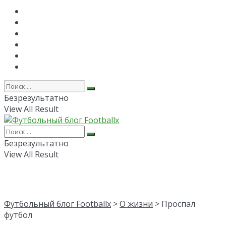
Главная
РПЛ
FAPL
Лига Чемпионов
Лига Европы
Об авторе
Безрезультатно
View All Result
Безрезультатно
View All Result
Футбольный блог Footballx
>
О жизни
> Проспал
футбол