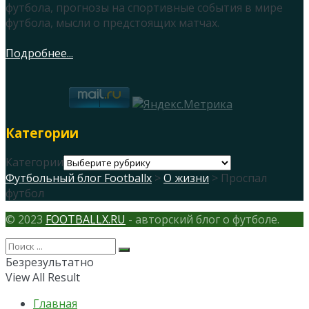
футбола, прогнозы на спортивные события в мире
футбола, мысли о предстоящих матчах.
Подробнее...
Категории
Категории
Футбольный блог Footballx
>
О жизни
> Проспал
футбол
© 2023
FOOTBALLX.RU
- авторский блог о футболе.
Безрезультатно
View All Result
Главная