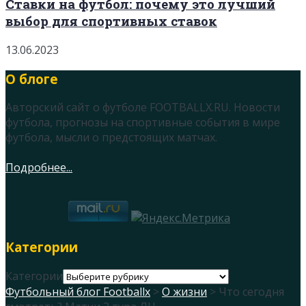
Ставки на футбол: почему это лучший
выбор для спортивных ставок
13.06.2023
О блоге
Авторский сайт о футболе FOOTBALLX.RU. Новости
футбола, прогнозы на спортивные события в мире
футбола, мысли о предстоящих матчах.
Подробнее...
Категории
Категории
Футбольный блог Footballx
>
О жизни
> Что сегодня