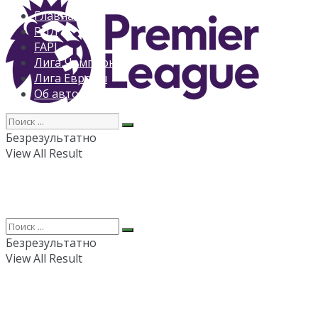
Главная
РПЛ
FAPL
Лига Чемпионов
Лига Европы
Об авторе
Безрезультатно
View All Result
Безрезультатно
View All Result