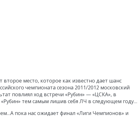
т второе место, которое как известно дает шанс
ссийского чемпионата сезона 2011/2012 московский
льтат повлиял ход встречи «Рубин» — «ЦСКА», в
ал «Рубин» тем самым лишив себя ЛЧ в следующем году…
аем…А пока нас ожидает финал «Лиги Чемпионов» и