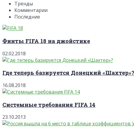
Тренды
Комментарии
Последние
Финты FIFA 18 на джойстике
02.02.2018
Где теперь базируется Донецкий «Шахтер»
16.08.2018
Системные требования FIFA 14
23.10.2013