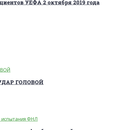
циентов УЕФА 2 октября 2019 года
 УДАР ГОЛОВОЙ