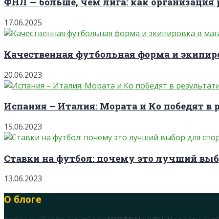
ФНЛ — больше, чем лига: как организация 
17.06.2025
Качественная футбольная форма и экипиро
20.06.2023
Испания – Италия: Мората и Ко победят в 
15.06.2023
Ставки на футбол: почему это лучший выб
13.06.2023
О блоге