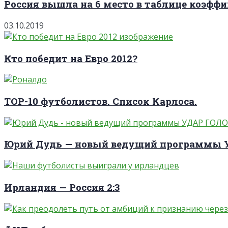
Россия вышла на 6 место в таблице коэффи
03.10.2019
Кто победит на Евро 2012?
TOP-10 футболистов. Список Карлоса.
Юрий Дудь — новый ведущий программы
Ирландия — Россия 2:3