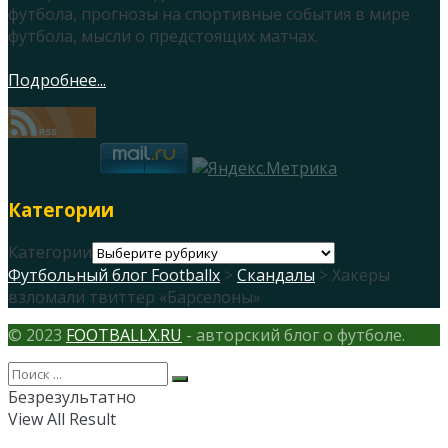
футбола, прогнозы на спортивные события в мире
футбола, мысли о предстоящих матчах.
Подробнее...
Категории
Категории
Футбольный блог Footballx
>
Скандалы
> Хакеры
взломали твиттер «Барселоны»
© 2023
FOOTBALLX.RU
- авторский блог о футболе.
Безрезультатно
View All Result