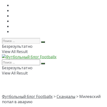
Главная
РПЛ
FAPL
Лига Чемпионов
Лига Европы
Об авторе
Безрезультатно
View All Result
Безрезультатно
View All Result
Футбольный блог Footballx
>
Скандалы
> Милевский
попал в аварию