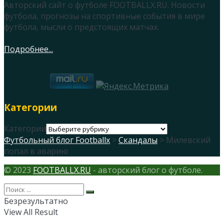
Авторский сайт о футболе FOOTBALLX.RU. Новости
футбола, прогнозы на спортивные события в мире
футбола, мысли о предстоящих матчах.
Подробнее...
Категории
Категории
Футбольный блог Footballx
>
Скандалы
> Милевский
попал в аварию
© 2023
FOOTBALLX.RU
- авторский блог о футболе.
Безрезультатно
View All Result