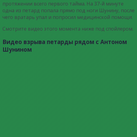
протяжении всего первого тайма. На 37-й минуте
одна из петард попала прямо под ноги Шунину, после
чего вратарь упал и попросил медицинской помощи.
Смотрите видео этого момента ниже под спойлером.
Видео взрыва петарды рядом с Антоном
Шунином