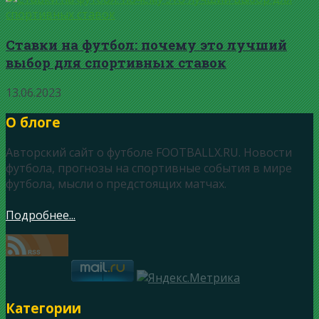
Ставки на футбол: почему это лучший
выбор для спортивных ставок
13.06.2023
О блоге
Авторский сайт о футболе FOOTBALLX.RU. Новости
футбола, прогнозы на спортивные события в мире
футбола, мысли о предстоящих матчах.
Подробнее...
Категории