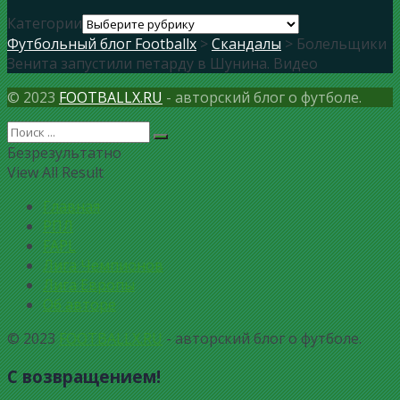
Категории
Футбольный блог Footballx
>
Скандалы
> Болельщики
Зенита запустили петарду в Шунина. Видео
© 2023
FOOTBALLX.RU
- авторский блог о футболе.
Безрезультатно
View All Result
Главная
РПЛ
FAPL
Лига Чемпионов
Лига Европы
Об авторе
© 2023
FOOTBALLX.RU
- авторский блог о футболе.
С возвращением!