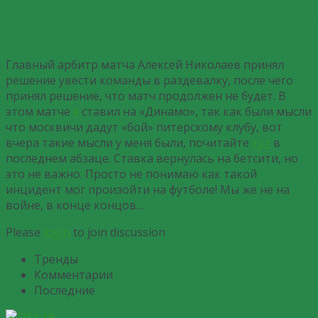
Главный арбитр матча Алексей Николаев принял
решение увести команды в раздевалку, после чего
принял решение, что матч продолжен не будет. В
этом матче
я
ставил на «Динамо», так как были мысли
что москвичи дадут «бой» питерскому клубу, вот
вчера такие мысли у меня были, почитайте
тут
в
последнем абзаце. Ставка вернулась на бетсити, но
это не важно. Просто не понимаю как такой
инцидент мог произойти на футболе! Мы же не на
войне, в конце концов…
Please
login
to join discussion
Тренды
Комментарии
Последние