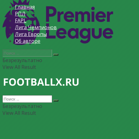
Главная
РПЛ
FAPL
Лига Чемпионов
Лига Европы
Об авторе
Безрезультатно
View All Result
Безрезультатно
View All Result