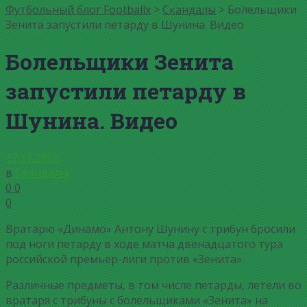
Футбольный блог Footballx
>
Скандалы
> Болельщики
Зенита запустили петарду в Шунина. Видео
Болельщики Зенита
запустили петарду в
Шунина. Видео
17.11.2012
в
Скандалы
0
0
0
Вратарю «Динамо» Антону Шунину с трибун бросили
под ноги петарду в ходе матча двенадцатого тура
российской премьер-лиги против «Зенита».
Различные предметы, в том числе петарды, летели во
вратаря с трибуны с болельщиками «Зенита» на