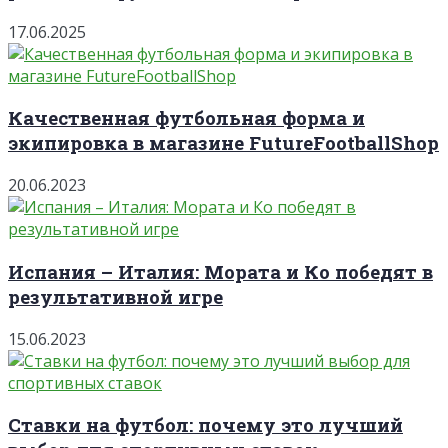
17.06.2025
Качественная футбольная форма и
экипировка в магазине FutureFootballShop
20.06.2023
Испания – Италия: Мората и Ко победят в
результативной игре
15.06.2023
Ставки на футбол: почему это лучший