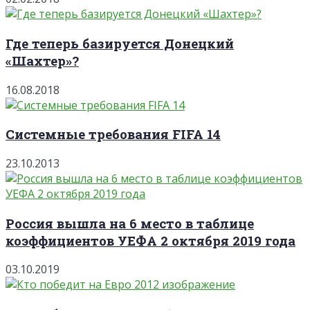
Где теперь базируется Донецкий
«Шахтер»?
16.08.2018
Системные требования FIFA 14
23.10.2013
Россия вышла на 6 место в таблице
коэффициентов УЕФА 2 октября 2019 года
03.10.2019