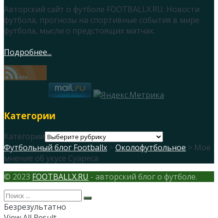
Авторский сайт о футболе FOOTBALLX.RU. Новости
футбола, прогнозы на спортивные события в мире
футбола, мысли о предстоящих матчах.
Подробнее...
Категории
Категории
Футбольный блог Footballx
>
Околофутбольное
> Мое
мнение об укусе Суареса
© 2023
FOOTBALLX.RU
- авторский блог о футболе.
Безрезультатно
View All Result