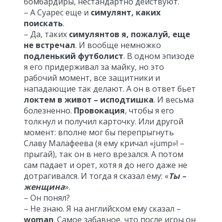
бомбардиры, нестандартно действуют.
– А Суарес еще и
симулянт, каких
поискать
.
– Да, таких
симулянтов я, пожалуй, еще
не встречал
. И вообще немножко
подленький футболист
. В одном эпизоде
я его придерживал за майку, но это
рабочий момент, все защитники и
нападающие так делают. А он в ответ бьет
локтем в живот – исподтишка
. И весьма
болезненно.
Провокация
, чтобы я его
толкнул и получил карточку. Или другой
момент: вполне мог бы перепрыгнуть
Славу Малафеева (я ему кричал «jump»! –
прыгай), так он в него врезался. А потом
сам падает и орет, хотя я до него даже не
дотрагивался. И тогда я сказал ему: «
Ты –
женщина
».
– Он понял?
– Не знаю. Я на английском ему сказал –
woman
. Самое забавное, что после игры он