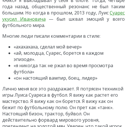
«Аякс» я выкладывал у себя в блоге. Тогда, четыре
года назад, общественный резонанс не был таким
большим. Но когда в прошлом, 2013 году, Луис
Суарес
укусил Ивановича
— был шквал эмоций у всего
футбольного мира.
Многие люди писали комментарии в стиле:
«ахахахаха, сделал мой вечер»
«ай, молодца, Суарес, борется в каждом
эпизоде».
«я никогда так не ржал во время просмотра
футбола»
«он настоящий вампир, боец, лидер»
Лично меня все это раздражает. Я потрясен техникой
игры Луиса Суареса в футбол. Я вижу как растет его
мастерство. Я вижу как он борется. Я вижу как он
бежит по футбольному полю. Он прет как «танк».
Настоящий бизон, трактор, буйвол. Он
действительно форвард мирового уровня,
претендент на золотой мяч. Уверен, что такой игрок