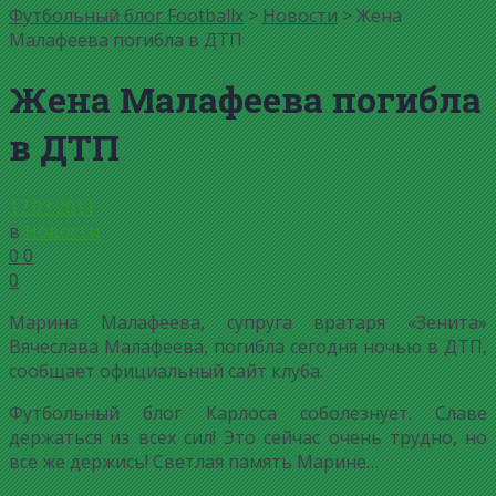
Футбольный блог Footballx
>
Новости
> Жена
Малафеева погибла в ДТП
Жена Малафеева погибла
в ДТП
17.03.2011
в
Новости
0
0
0
Марина Малафеева, супруга вратаря «Зенита»
Вячеслава Малафеева, погибла сегодня ночью в ДТП,
сообщает официальный сайт клуба.
Футбольный блог Карлоса соболезнует. Славе
держаться из всех сил! Это сейчас очень трудно, но
все же держись! Светлая память Марине…