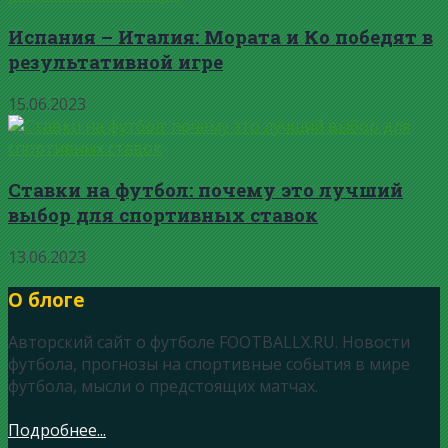
Испания – Италия: Мората и Ко победят в
результативной игре
15.06.2023
Ставки на футбол: почему это лучший
выбор для спортивных ставок
13.06.2023
О блоге
Авторский сайт о футболе FOOTBALLX.RU. Новости
футбола, прогнозы на спортивные события в мире
футбола, мысли о предстоящих матчах.
Подробнее...