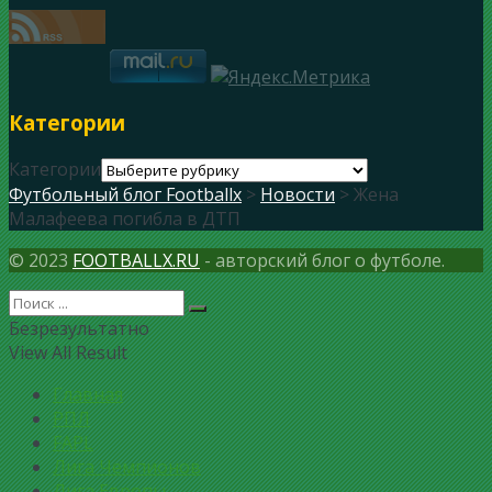
Категории
Категории
Футбольный блог Footballx
>
Новости
> Жена
Малафеева погибла в ДТП
© 2023
FOOTBALLX.RU
- авторский блог о футболе.
Безрезультатно
View All Result
Главная
РПЛ
FAPL
Лига Чемпионов
Лига Европы