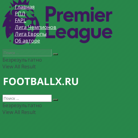
Главная
РПЛ
FAPL
Лига Чемпионов
Лига Европы
Об авторе
Безрезультатно
View All Result
Безрезультатно
View All Result