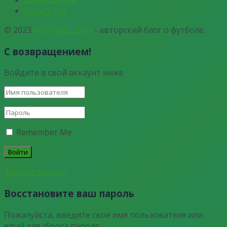
Об авторе
© 2023
FOOTBALLX.RU
- авторский блог о футболе.
С возвращением!
Войдите в свой аккаунт ниже
Remember Me
Забыли пароль?
Восстановите ваш пароль
Пожалуйста, введите свое имя пользователя или
email для сброса пароля.