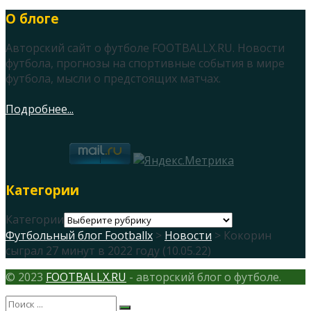
О блоге
Авторский сайт о футболе FOOTBALLX.RU. Новости
футбола, прогнозы на спортивные события в мире
футбола, мысли о предстоящих матчах.
Подробнее...
Категории
Категории
Футбольный блог Footballx
>
Новости
> Кокорин
сыграл 27 минут в 2022 году (10.05.22)
© 2023
FOOTBALLX.RU
- авторский блог о футболе.