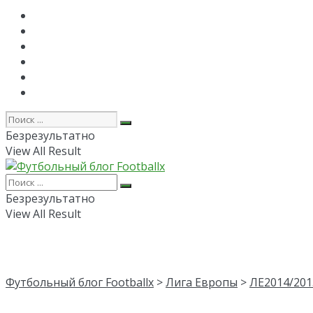
Главная
РПЛ
FAPL
Лига Чемпионов
Лига Европы
Об авторе
Безрезультатно
View All Result
Безрезультатно
View All Result
Футбольный блог Footballx
>
Лига Европы
>
ЛЕ2014/201