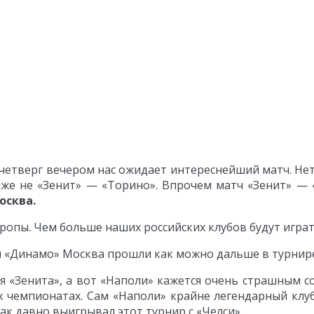
 четверг вечером нас ожидает интереснейший матч. Нет
аже не «Зенит» — «Торино». Впрочем матч «Зенит» 
осква.
вропы. Чем больше наших российских клубов будут играт
 и «Динамо» Москва прошли как можно дальше в турнир
 «Зенита», а вот «Наполи» кажется очень страшным с
х чемпионатах. Сам «Наполи» крайне легендарный клу
ак давно выигрывал этот турнир с «Челси».