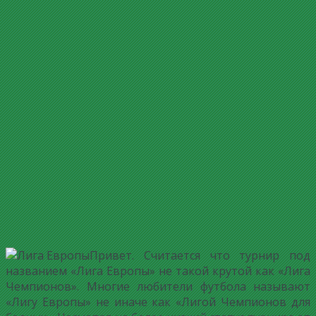
Привет. Считается что турнир под
названием «Лига Европы» не такой крутой как «Лига
Чемпионов». Многие любители футбола называют
«Лигу Европы» не иначе как «Лигой Чемпионов для