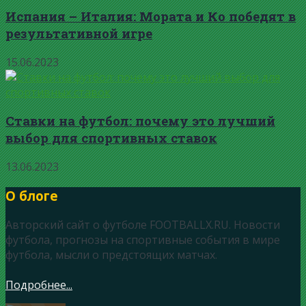
Испания – Италия: Мората и Ко победят в
результативной игре
15.06.2023
Ставки на футбол: почему это лучший
выбор для спортивных ставок
13.06.2023
О блоге
Авторский сайт о футболе FOOTBALLX.RU. Новости
футбола, прогнозы на спортивные события в мире
футбола, мысли о предстоящих матчах.
Подробнее...