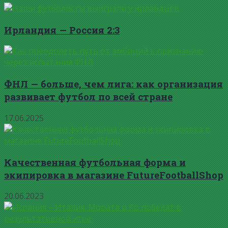
Ирландия — Россия 2:3
ФНЛ — больше, чем лига: как организация
развивает футбол по всей стране
17.06.2025
Качественная футбольная форма и
экипировка в магазине FutureFootballShop
20.06.2023