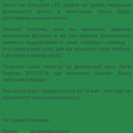
посты на большом LED экране во время перерыва
финального матча, а некоторые посты будут
доставлены игрокам лично.
Именно поэтому, если вы являетесь заядлым
любителем футбола и на протяжении длительного
времени поддерживаете свою любимую команду –
это прекрасный шанс для вас доказать свою любовь
к футболу и своему клубу.
Получите шанс попасть на финальный матч Лиги
Европы 2013/2014, где возможно сыграет Ваша
любимая команда.
Эта акция будет продолжаться до 14 мая – поэтому не
пропустите такую возможность!
На Правах Рекламы
Please
login
to join discussion