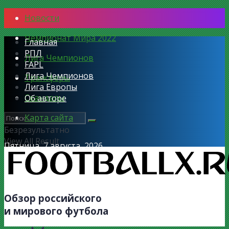
Новости
Чемпионат Мира 2022
Главная
РПЛ
Лига Чемпионов
FAPL
Лига Чемпионов
Трансферы
Лига Европы
Скандалы
Об авторе
Карта сайта
Безрезультатно
View All Result
Пятница, 7 августа, 2026
Обзор российского
и мирового футбола