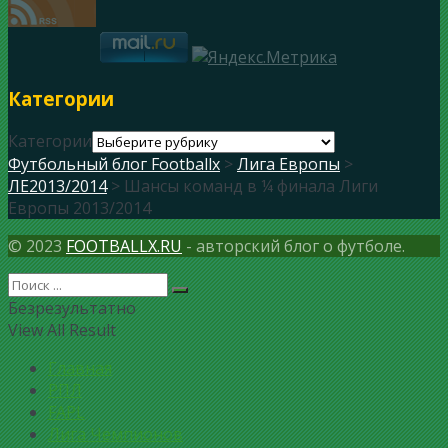
Категории
Категории
Футбольный блог Footballx
>
Лига Европы
>
ЛЕ2013/2014
> Шансы команд в ¼ финала Лиги
Европы 2013/2014
© 2023
FOOTBALLX.RU
- авторский блог о футболе.
Безрезультатно
View All Result
Главная
РПЛ
FAPL
Лига Чемпионов