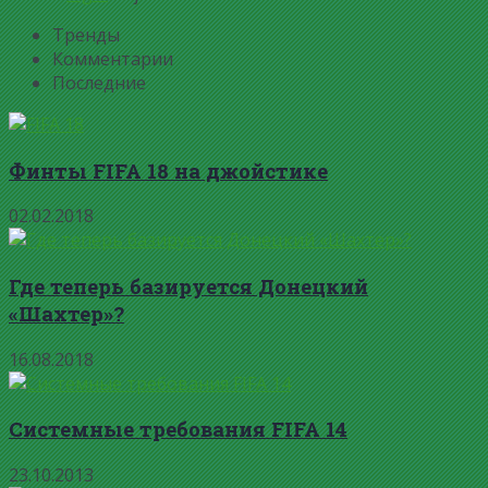
Тренды
Комментарии
Последние
Финты FIFA 18 на джойстике
02.02.2018
Где теперь базируется Донецкий
«Шахтер»?
16.08.2018
Системные требования FIFA 14
23.10.2013