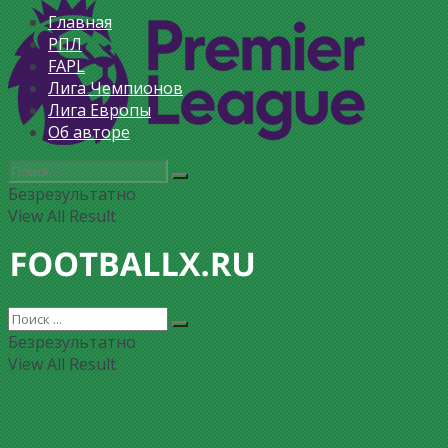
Главная
РПЛ
FAPL
Лига Чемпионов
Лига Европы
Об авторе
Безрезультатно
View All Result
Безрезультатно
View All Result