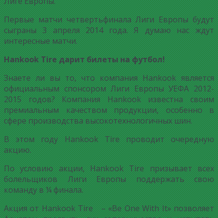
Лиге Европы.
Первые матчи четвертьфинала Лиги Европы будут
сыграны 3 апреля 2014 года. Я думаю нас ждут
интересные матчи.
Hankook Tire дарит билеты на футбол!
Знаете ли вы то, что компания Hankook является
официальным спонсором Лиги Европы УЕФА 2012-
2015 годов? Компания Hankook известна своим
премиальным качеством продукции, особенно в
сфере производства высокотехнологичных шин.
В этом году Hankook Tire проводит очередную
акцию.
По условию акции, Hankook Tire призывает всех
болельщиков Лиги Европы поддержать свою
команду в ¼ финала.
Акция от Hankook Tire – «Be One With It» позволяет