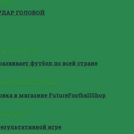
 УДАР ГОЛОВОЙ
развивает футбол по всей стране
вка в магазине FutureFootballShop
результативной игре