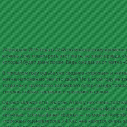
24 февраля 2015 года в 22:45 по московскому времени
я очень хочу посмотреть этот матч, не знаю правда, 
который будет днем позже. Ведь ожидания от матча «С
В прошлом году судьба уже сводила «горожан» и «кат
матча, напоминаю тем кто забыл. Но в этом году не в
тогда как у «рулевого» испанского супер-гранда тольк
титулов у обоих тренеров и «резюме» в целом.
Однако «Барса» есть «Барса». Атака у них очень грозна
Можно посмотреть бесплатные прогнозы на футбол и м
«вкусные». Если вы фанат «Барсы» — то можно попробо
«горожан» оценивается в 3.4. Как мне кажется, очень