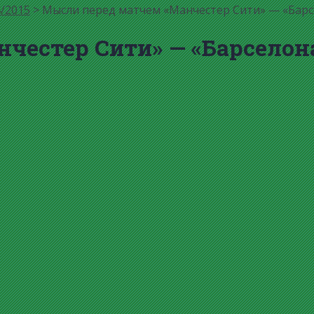
/2015
> Мысли перед матчем «Манчестер Сити» — «Барс
честер Сити» — «Барселона