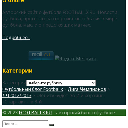
О блоге
Авторский сайт о футболе FOOTBALLX.RU. Новости
футбола, прогнозы на спортивные события в мире
футбола, мысли о предстоящих матчах.
Подробнее...
Категории
Категории
Футбольный блог Footballx
>
Лига Чемпионов
>
ЛЧ2012/2013
> «Зенит» будет во 2-й корзине,
«Спартак» – в 3-й
© 2023
FOOTBALLX.RU
- авторский блог о футболе.