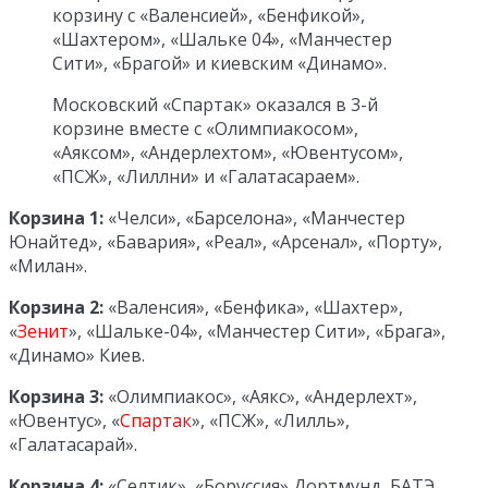
корзину с «Валенсией», «Бенфикой»,
«Шахтером», «Шальке 04», «Манчестер
Сити», «Брагой» и киевским «Динамо».
Московский «Спартак» оказался в 3-й
корзине вместе с «Олимпиакосом»,
«Аяксом», «Андерлехтом», «Ювентусом»,
«ПСЖ», «Лиллни» и «Галатасараем».
Корзина 1:
«Челси», «Барселона», «Манчестер
Юнайтед», «Бавария», «Реал», «Арсенал», «Порту»,
«Милан».
Корзина 2:
«Валенсия», «Бенфика», «Шахтер»,
«
Зенит
», «Шальке-04», «Манчестер Сити», «Брага»,
«Динамо» Киев.
Корзина 3:
«Олимпиакос», «Аякс», «Андерлехт»,
«Ювентус», «
Спартак
», «ПСЖ», «Лилль»,
«Галатасарай».
Корзина 4:
«Селтик», «Боруссия» Дортмунд, БАТЭ,