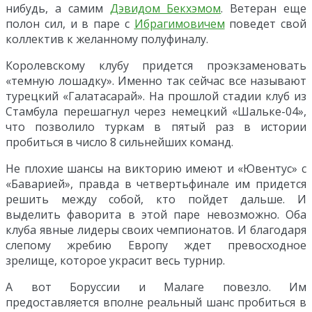
нибудь, а самим
Дэвидом Бекхэмом
. Ветеран еще
полон сил, и в паре с
Ибрагимовичем
поведет свой
коллектив к желанному полуфиналу.
Королевскому клубу придется проэкзаменовать
«темную лошадку». Именно так сейчас все называют
турецкий «Галатасарай». На прошлой стадии клуб из
Стамбула перешагнул через немецкий «Шальке-04»,
что позволило туркам в пятый раз в истории
пробиться в число 8 сильнейших команд.
Не плохие шансы на викторию имеют и «Ювентус» с
«Баварией», правда в четвертьфинале им придется
решить между собой, кто пойдет дальше. И
выделить фаворита в этой паре невозможно. Оба
клуба явные лидеры своих чемпионатов. И благодаря
слепому жребию Европу ждет превосходное
зрелище, которое украсит весь турнир.
А вот Боруссии и Малаге повезло. Им
предоставляется вполне реальный шанс пробиться в