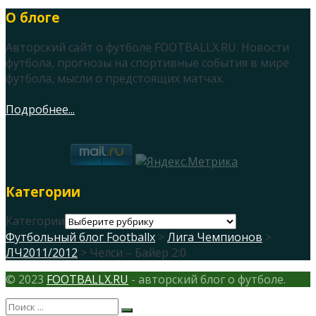
О блоге
Авторский сайт о футболе FOOTBALLX.RU. Новости
футбола, прогнозы на спортивные события в мире
футбола, мысли о предстоящих матчах.
Подробнее...
Категории
Категории
Футбольный блог Footballx
>
Лига Чемпионов
>
ЛЧ2011/2012
> Челси – Байер 2:0
© 2023
FOOTBALLX.RU
- авторский блог о футболе.