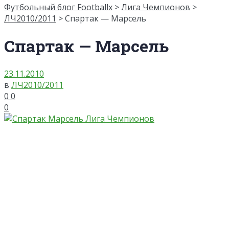
Футбольный блог Footballx
>
Лига Чемпионов
>
ЛЧ2010/2011
> Спартак — Марсель
Спартак — Марсель
23.11.2010
в
ЛЧ2010/2011
0
0
0