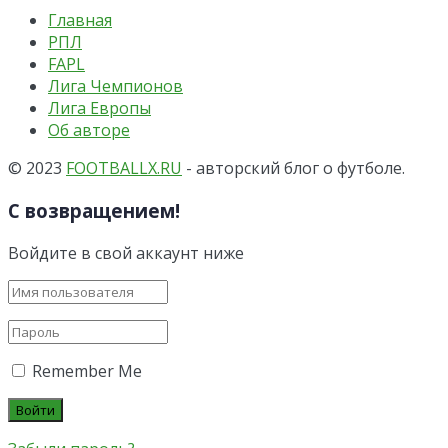
Главная
РПЛ
FAPL
Лига Чемпионов
Лига Европы
Об авторе
© 2023
FOOTBALLX.RU
- авторский блог о футболе.
С возвращением!
Войдите в свой аккаунт ниже
Remember Me