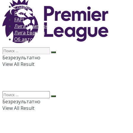
Главная
РПЛ
FAPL
Лига Чемпионов
Лига Европы
Об авторе
Безрезультатно
View All Result
Безрезультатно
View All Result