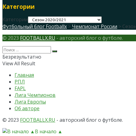
Категории
Категории
Футбольный блог Footballx
>
Чемпионат России
> Сезон
© 2023
FOOTBALLX.RU
- авторский блог о футболе.
Безрезультатно
View All Result
Главная
РПЛ
FAPL
Лига Чемпионов
Лига Европы
Об авторе
© 2023
FOOTBALLX.RU
- авторский блог о футболе.
В начало ▲