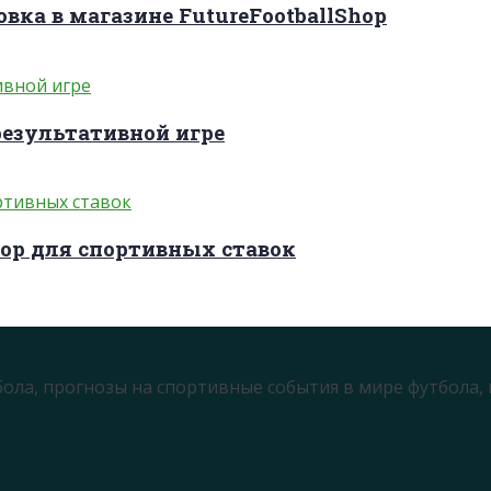
вка в магазине FutureFootballShop
результативной игре
ор для спортивных ставок
бола, прогнозы на спортивные события в мире футбола,