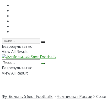
Главная
РПЛ
FAPL
Лига Чемпионов
Лига Европы
Об авторе
Безрезультатно
View All Result
Безрезультатно
View All Result
Футбольный блог Footballx
>
Чемпионат России
> Сезон