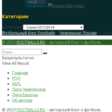
Категории
Категории
Футбольный блог Footballx
>
Чемпионат России
> Сезон
© 2023
FOOTBALLX.RU
- авторский блог о футболе.
Безрезультатно
View All Result
Главная
РПЛ
FAPL
Лига Чемпионов
Лига Европы
Об авторе
© 2023
FOOTBALLX.RU
- авторский блог о футболе.