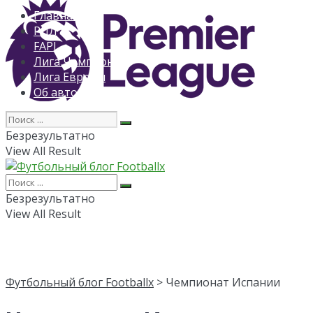
Главная
РПЛ
FAPL
Лига Чемпионов
Лига Европы
Об авторе
Безрезультатно
View All Result
Безрезультатно
View All Result
Футбольный блог Footballx
> Чемпионат Испании