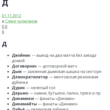
Д
01.11.2012
в
Сленг хулиганов
0
0
0
Д
Двойник
— выезд на два матча без заезда
домой
Договорняк
— договорной матч
Дым
— зажженая дымовая шашка на секторе
Демократизатор
— ментовская резиновая
дубинка
Дурик
— нелепый гол
Дерьмо
— камни, бутылки, палки, пряги и пр.
Динамики
— фанаты «Динамо»
Динамайты
— фанаты «Динамо»
Дубьё
— резиновая дубинка