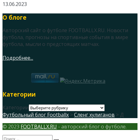
13.06.2023
О блоге
Авторский сайт о футболе FOOTBALLX.RU. Новости
футбола, прогнозы на спортивные события в мире
футбола, мысли о предстоящих матчах.
Подробнее...
Категории
Категории
Футбольный блог Footballx
>
Сленг хулиганов
> Д
© 2023
FOOTBALLX.RU
- авторский блог о футболе.