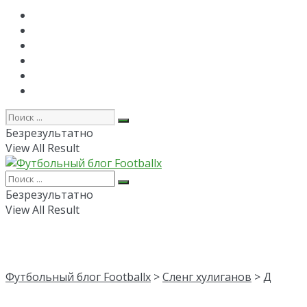
Главная
РПЛ
FAPL
Лига Чемпионов
Лига Европы
Об авторе
Безрезультатно
View All Result
Безрезультатно
View All Result
Футбольный блог Footballx
>
Сленг хулиганов
> Д