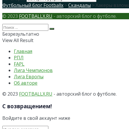
Футбольный блог Footballx
>
Скандалы
> Хакеры взлом
© 2023
FOOTBALLX.RU
- авторский блог о футболе.
Безрезультатно
View All Result
Главная
РПЛ
FAPL
Лига Чемпионов
Лига Европы
Об авторе
© 2023
FOOTBALLX.RU
- авторский блог о футболе.
С возвращением!
Войдите в свой аккаунт ниже