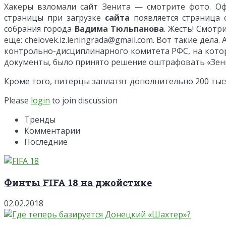
Хакеры взломали сайт Зенита — смотрите фото. Оф
страницы при загрузке
сайта
появляется страница 
собрания города
Вадима Тюльпанова
. Жесть! Смотр
еще: chelovek.iz.leningrada@gmail.com. Вот такие дел
контрольно-дисциплинарного комитета РФС, на котор
документы, было принято решение оштрафовать «Зенит
Кроме того, питерцы заплатят дополнительно 200 тыся
Please
login
to join discussion
Тренды
Комментарии
Последние
Финты FIFA 18 на джойстике
02.02.2018