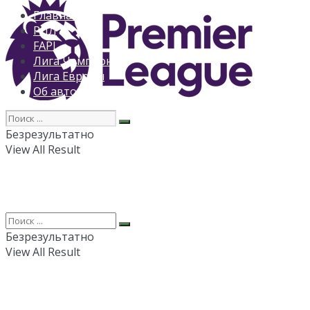
Главная
РПЛ
FAPL
Лига Чемпионов
Лига Европы
Об авторе
Безрезультатно
View All Result
Безрезультатно
View All Result