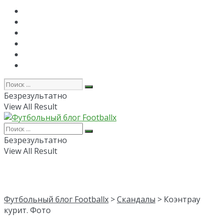
Главная
РПЛ
FAPL
Лига Чемпионов
Лига Европы
Об авторе
Безрезультатно
View All Result
Безрезультатно
View All Result
Футбольный блог Footballx
>
Скандалы
> Коэнтрау
курит. Фото