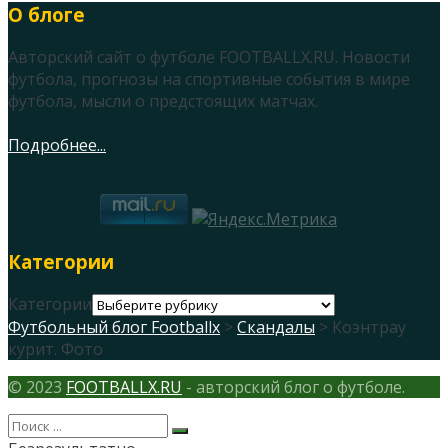
О блоге
Авторский сайт о футболе FOOTBALLX.RU. Новости
футбола, прогнозы на спортивные события в мире
футбола, мысли о предстоящих матчах.
Подробнее...
Категории
Категории
Футбольный блог Footballx
>
Скандалы
> Коэнтрау
курит. Фото
© 2023
FOOTBALLX.RU
- авторский блог о футболе.