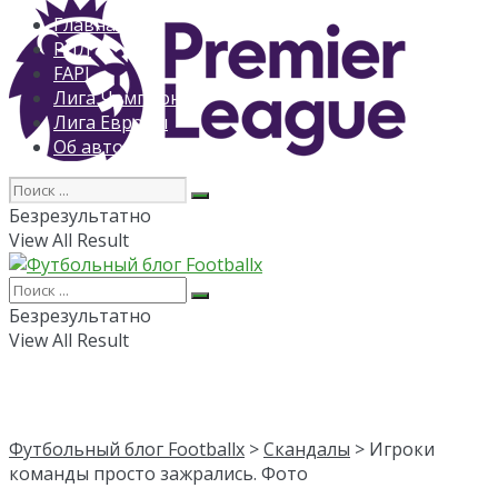
Главная
РПЛ
FAPL
Лига Чемпионов
Лига Европы
Об авторе
Безрезультатно
View All Result
Безрезультатно
View All Result
Футбольный блог Footballx
>
Скандалы
> Игроки
команды просто зажрались. Фото