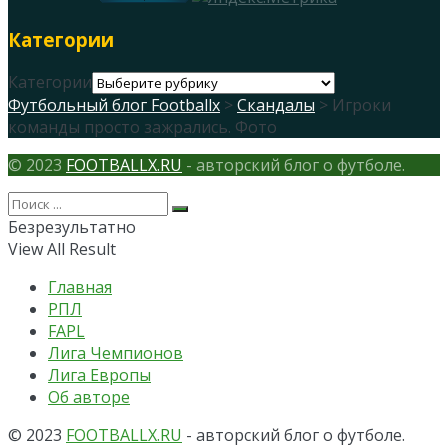
Категории
Категории
Футбольный блог Footballx
>
Скандалы
> Игроки
команды просто зажрались. Фото
© 2023
FOOTBALLX.RU
- авторский блог о футболе.
Безрезультатно
View All Result
Главная
РПЛ
FAPL
Лига Чемпионов
Лига Европы
Об авторе
© 2023
FOOTBALLX.RU
- авторский блог о футболе.