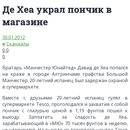
Де Хеа украл пончик в
магазине
30.01.2012
в
Скандалы
0
0
0
Вратарь «Манчестер Юнайтед» Давид де Хеа попался
на краже в городе Алтринчаме графства Большой
Манчестер. 20-летний испанец был задержан охраной
в супермаркете.
Вместе с друзьями 20-летний испанец гулял в
супермаркете Tesco, проголодался и захватив с собой
пончик с глазурью ценой в 1,19 фунтов пошел к
выходу. Заплатить за сладость де Хеа,
зарабатывающий в «МЮ» 70 тысяч фунтов в неделю,
не удосужился. На выходе из торгового центра Tesco