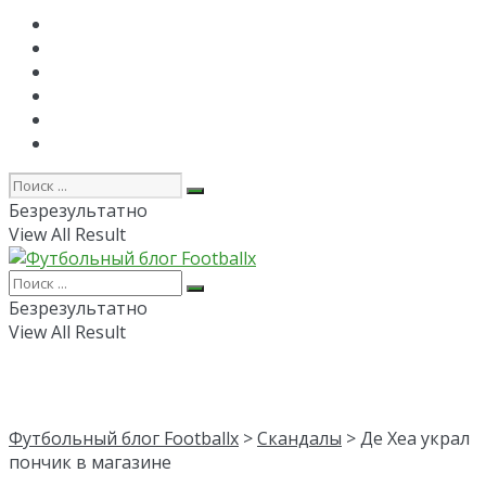
Главная
РПЛ
FAPL
Лига Чемпионов
Лига Европы
Об авторе
Безрезультатно
View All Result
Безрезультатно
View All Result
Футбольный блог Footballx
>
Скандалы
> Де Хеа украл
пончик в магазине