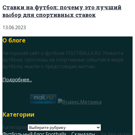
Ставки на футбол: почему это лучший
выбор для спортивных ставок
13.06.2023
О блоге
Авторский сайт о футболе FOOTBALLX.RU. Новости
футбола, прогнозы на спортивные события в мире
футбола, мысли о предстоящих матчах.
Подробнее...
Категории
Категории
Футбольный блог Footballx
>
Скандалы
> Де Хеа украл