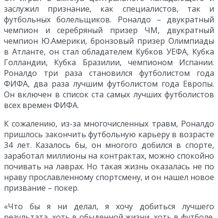
заслужил признание, как специалистов, так и
футбольных болельщиков. Роналдо – двукратный
чемпион и серебряный призер ЧМ, двукратный
чемпион Ю.Америки, бронзовый призер Олимпиады
в Атланте, он стал обладателем Кубков УЕФА, Кубка
Голландии, Кубка Бразилии, чемпионом Испании.
Роналдо три раза становился футболистом года
ФИФА, два раза лучшим футболистом года Европы.
Он включен в список ста самых лучших футболистов
всех времен ФИФА.
К сожалению, из-за многочисленных травм, Роналдо
пришлось закончить футбольную карьеру в возрасте
34 лет. Казалось бы, он многого добился в спорте,
заработал миллионы на контрактах, можно спокойно
почивать на лаврах. Но такая жизнь оказалась не по
нраву прославленному спортсмену, и он нашел новое
призвание – покер.
«Что бы я ни делал, я хочу добиться лучшего
результата, хоть в обыденной жизни, хоть в футболе.