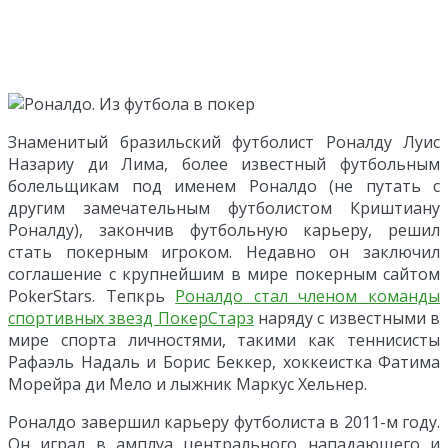
Знаменитый бразильский футболист Роналду Луис
Назариу ди Лима, более известный футбольным
болельщикам под именем Роналдо (не путать с
другим замечательным футболистом Криштиану
Роналду), закончив футбольную карьеру, решил
стать покерным игроком. Недавно он заключил
соглашение с крупнейшим в мире покерным сайтом
PokerStars. Тепкрь
Роналдо стал членом команды
спортивных звезд ПокерСтарз
наряду с известными в
мире спорта личностями, такими как теннисисты
Рафаэль Надаль и Борис Беккер, хоккеистка Фатима
Морейра ди Мело и лыжник Маркус Хельнер.
Роналдо завершил карьеру футболиста в 2011-м году.
Он играл в амплуа центрального нападающего и