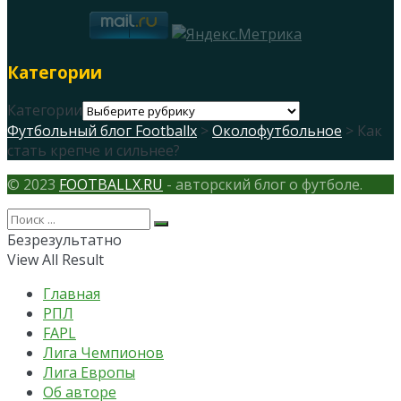
Категории
Категории
Футбольный блог Footballx
>
Околофутбольное
> Как
стать крепче и сильнее?
© 2023
FOOTBALLX.RU
- авторский блог о футболе.
Безрезультатно
View All Result
Главная
РПЛ
FAPL
Лига Чемпионов
Лига Европы
Об авторе