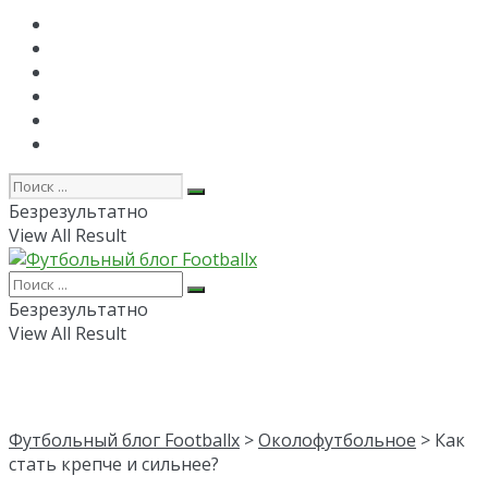
Главная
РПЛ
FAPL
Лига Чемпионов
Лига Европы
Об авторе
Безрезультатно
View All Result
Безрезультатно
View All Result
Футбольный блог Footballx
>
Околофутбольное
> Как
стать крепче и сильнее?