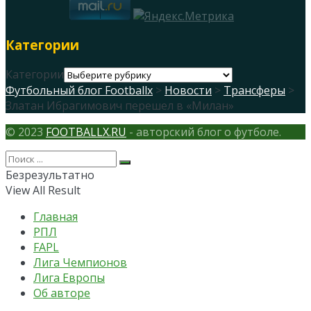
Категории
Категории
Футбольный блог Footballx
>
Новости
>
Трансферы
>
Златан Ибрагимович перешел в «Милан»
© 2023
FOOTBALLX.RU
- авторский блог о футболе.
Безрезультатно
View All Result
Главная
РПЛ
FAPL
Лига Чемпионов
Лига Европы
Об авторе