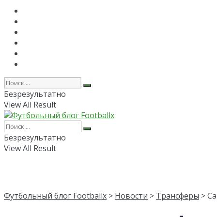
Главная
РПЛ
FAPL
Лига Чемпионов
Лига Европы
Об авторе
Безрезультатно
View All Result
Безрезультатно
View All Result
Футбольный блог Footballx
>
Новости
>
Трансферы
> Са