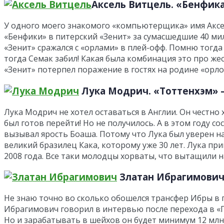
Аксель Витцель
. «Бенфика
У одного моего знакомого «компьютерщика» имя Аксел
«Бенфики» в питерский «Зенит» за сумасшедшие 40 ми
«Зенит» сражался с «орлами» в плей-офф. Помню тогда
тогда Семак забил! Какая была комбинация это про же
«Зенит» потерпел поражение в гостях на родине «орл
Лука Модрич.
«Тоттенхэм» – 
Лука Модрич не хотел оставаться в Англии. Он честно
был готов перейти! Но не получилось. А в этом году 
вызывал ярость Боаша. Потому что Лука был уверен на
великий бразилец Кака, которому уже 30 лет. Лука при
2008 года. Все таки молодцы хорваты, что вытащили н
Златан Ибрагимович
Не знаю точно во сколько обошелся трансфер Ибры в п
Ибрагимович говорил в интервью после перехода в «ПС
Но и зарабатывать в шейхов он будет минимум 12 млн.