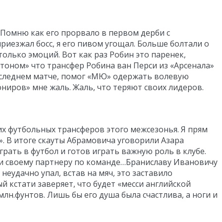
 Помню как его прорвало в первом дерби с
приезжал босс, я его пивом угощал. Больше болтали о
только эмоций. Вот как раз Робин это паренек,
птоном» что трансфер Робина ван Перси из «Арсенала»
последнем матче, помог «МЮ» одержать волевую
ониров» мне жаль. Жаль, что теряют своих лидеров.
ких футбольных трансферов этого межсезонья. Я прям
». В итоге скауты Абрамовича уговорили Азара
грать в футбол и готов играть важную роль в клубе.
ции своему партнеру по команде…Браниславу Ивановичу
неудачно упал, встав на мяч, это заставило
 кстати заверяет, что будет «месси английской
млн.фунтов. Лишь бы его душа была счастлива, а ноги и