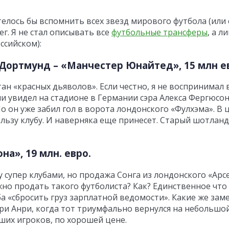
елось бы вспомнить всех звезд мирового футбола (или 
г. Я не стал описывать все
футбольные трансферы
, а 
ссийском):
Дортмунд – «Манчестер Юнайтед», 15 млн е
стан «красных дьяволов». Если честно, я не воспринима
и увидел на стадионе в Германии сэра Алекса Фергюсона
 Но он уже забил гол в ворота лондонского «Фулхэма». 
льзу клубу. И наверняка еще принесет. Старый шотланд
на», 19 млн. евро.
супер клубами, но продажа Сонга из лондонского «Арсе
ожно продать такого футболиста? Как? Единственное что
ба «сбросить груз зарплатной ведомости». Какие же зам
рри Анри, когда тот триумфально вернулся на небольшой
ших игроков, по хорошей цене.