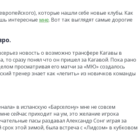
европейского), которые нашли себе новые клубы. Как
лишь интересные
мне
. Вот так выглядят самые дорогие
вро.
л всерьез новость о возможно трансфере Кагавы в
, то сразу понял что он пришел за Кагавой. Пока рано
В целом просматривая его матчи за «МЮ» создалось
ский тренер знает как «лепить» из новичков команды
нала» в испанскую «Барселону» мне не совсем
 мне сейчас приходит на ум, это желание игрока
ечательные пасы раздавал Александр Сонг играя за
 срок этой зимой, была встреча с «Лидсом» в кубковом