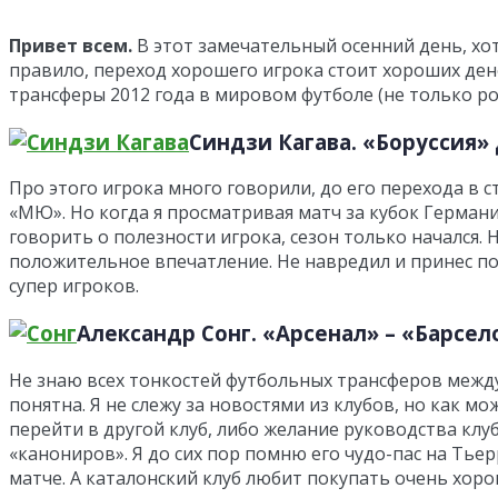
Привет всем.
В этот замечательный осенний день, хот
правило, переход хорошего игрока стоит хороших дене
трансферы 2012 года в мировом футболе (не только ро
Синдзи Кагава.
«Боруссия» 
Про этого игрока много говорили, до его перехода в 
«МЮ». Но когда я просматривая матч за кубок Германи
говорить о полезности игрока, сезон только начался.
положительное впечатление. Не навредил и принес по
супер игроков.
Александр Сонг
. «Арсенал» – «Барсело
Не знаю всех тонкостей футбольных трансферов между 
понятна. Я не слежу за новостями из клубов, но как м
перейти в другой клуб, либо желание руководства клу
«канониров». Я до сих пор помню его чудо-пас на Тье
матче. А каталонский клуб любит покупать очень хоро