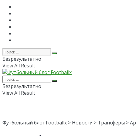
Главная
РПЛ
FAPL
Лига Чемпионов
Лига Европы
Об авторе
Безрезультатно
View All Result
Безрезультатно
View All Result
Футбольный блог Footballx
>
Новости
>
Трансферы
> Ар