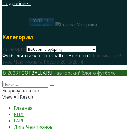
Подробнее...
Категории
Категории
Футбольный блог Footballx
>
Новости
> Расписание 9
тура Чемпионата России 2013/2014
© 2023
FOOTBALLX.RU
- авторский блог о футболе.
Безрезультатно
View All Result
Главная
РПЛ
FAPL
Лига Чемпионов