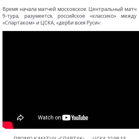
Время начала матчей московское. Центральный матч
9-тура, разумеется, российское «классико» между
«Спартаком» и ЦСКА, «дерби всея Руси»:
ПРОМО К МАТЧУ «СПАРТАК» — ЦСКА 22.09.13