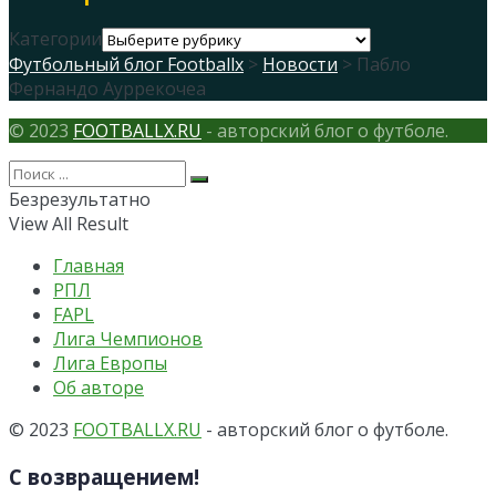
Категории
Футбольный блог Footballx
>
Новости
> Пабло
Фернандо Ауррекочеа
© 2023
FOOTBALLX.RU
- авторский блог о футболе.
Безрезультатно
View All Result
Главная
РПЛ
FAPL
Лига Чемпионов
Лига Европы
Об авторе
© 2023
FOOTBALLX.RU
- авторский блог о футболе.
С возвращением!