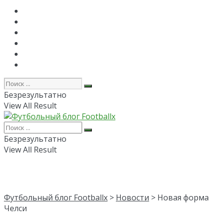
Главная
РПЛ
FAPL
Лига Чемпионов
Лига Европы
Об авторе
Безрезультатно
View All Result
Безрезультатно
View All Result
Футбольный блог Footballx
>
Новости
> Новая форма
Челси