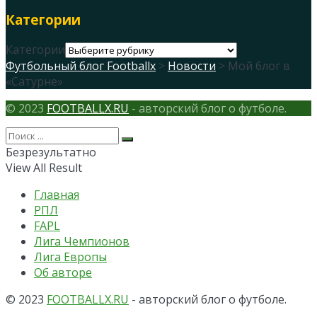
Категории
Категории
Футбольный блог Footballx
>
Новости
> Мой блог в
«Сатурне»
© 2023
FOOTBALLX.RU
- авторский блог о футболе.
Безрезультатно
View All Result
Главная
РПЛ
FAPL
Лига Чемпионов
Лига Европы
Об авторе
© 2023
FOOTBALLX.RU
- авторский блог о футболе.