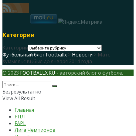
Категории
Категории
Футбольный блог Footballx
>
Новости
> Матс
Хуммельс выбыл до января 2014 года
© 2023
FOOTBALLX.RU
- авторский блог о футболе.
Безрезультатно
View All Result
Главная
РПЛ
FAPL
Лига Чемпионов