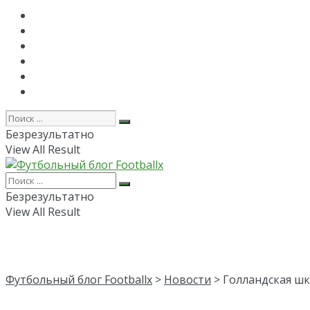
Главная
РПЛ
FAPL
Лига Чемпионов
Лига Европы
Об авторе
Безрезультатно
View All Result
Безрезультатно
View All Result
Футбольный блог Footballx
>
Новости
> Голландская шк