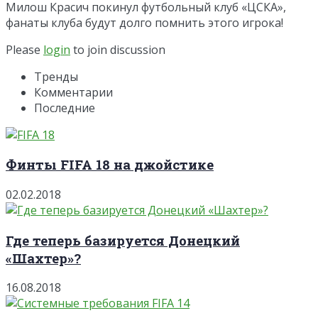
Милош Красич покинул футбольный клуб «ЦСКА»,
фанаты клуба будут долго помнить этого игрока!
Please
login
to join discussion
Тренды
Комментарии
Последние
Финты FIFA 18 на джойстике
02.02.2018
Где теперь базируется Донецкий
«Шахтер»?
16.08.2018