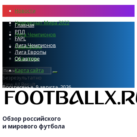
Новости
Чемпионат Мира 2022
Главная
РПЛ
Лига Чемпионов
FAPL
Лига Чемпионов
Трансферы
Лига Европы
Скандалы
Об авторе
Карта сайта
Безрезультатно
View All Result
Воскресенье, 9 августа, 2026
Обзор российского
и мирового футбола