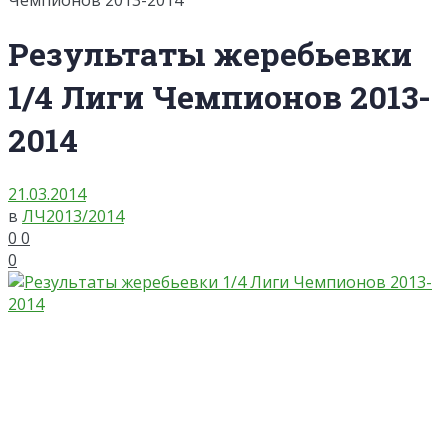
Чемпионов 2013-2014
Результаты жеребьевки
1/4 Лиги Чемпионов 2013-
2014
21.03.2014
в
ЛЧ2013/2014
0
0
0