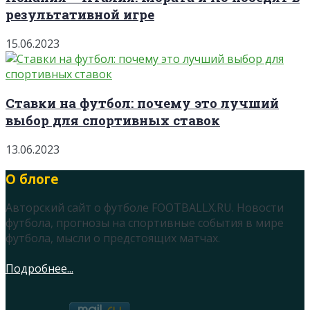
результативной игре
15.06.2023
Ставки на футбол: почему это лучший
выбор для спортивных ставок
13.06.2023
О блоге
Авторский сайт о футболе FOOTBALLX.RU. Новости
футбола, прогнозы на спортивные события в мире
футбола, мысли о предстоящих матчах.
Подробнее...