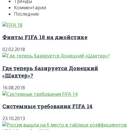
Тренды
Комментарии
Последние
Финты FIFA 18 на джойстике
02.02.2018
Где теперь базируется Донецкий
«Шахтер»?
16.08.2018
Системные требования FIFA 14
23.10.2013