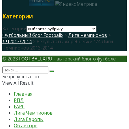
Категории
Категории
Футбольный блог Footballx
>
Лига Чемпионов
>
ЛЧ2013/2014
> Результаты жеребьевки 1/4 Лиги
Чемпионов 2013-2014
© 2023
FOOTBALLX.RU
- авторский блог о футболе.
Безрезультатно
View All Result
Главная
РПЛ
FAPL
Лига Чемпионов
Лига Европы
Об авторе