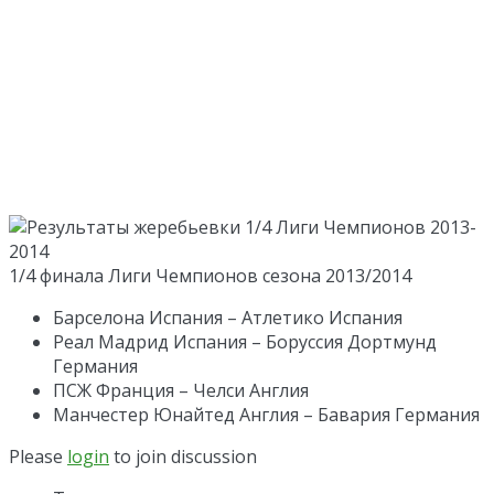
1/4 финала Лиги Чемпионов сезона 2013/2014
Барселона Испания – Атлетико Испания
Реал Мадрид Испания – Боруссия Дортмунд
Германия
ПСЖ Франция – Челси Англия
Манчестер Юнайтед Англия – Бавария Германия
Please
login
to join discussion