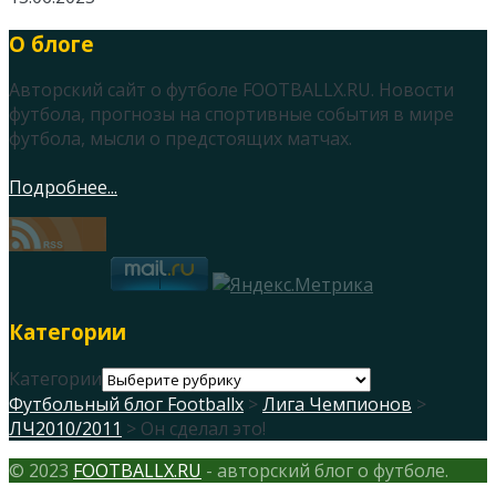
О блоге
Авторский сайт о футболе FOOTBALLX.RU. Новости
футбола, прогнозы на спортивные события в мире
футбола, мысли о предстоящих матчах.
Подробнее...
Категории
Категории
Футбольный блог Footballx
>
Лига Чемпионов
>
ЛЧ2010/2011
> Он сделал это!
© 2023
FOOTBALLX.RU
- авторский блог о футболе.