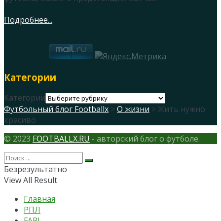
Подробнее...
Категории
Категории
Футбольный блог Footballx
>
О жизни
> Жить нужно
красиво
© 2023
FOOTBALLX.RU
- авторский блог о футболе.
Безрезультатно
View All Result
Главная
РПЛ
FAPL