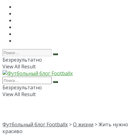
Главная
РПЛ
FAPL
Лига Чемпионов
Лига Европы
Об авторе
Безрезультатно
View All Result
Безрезультатно
View All Result
Футбольный блог Footballx
>
О жизни
> Жить нужно
красиво