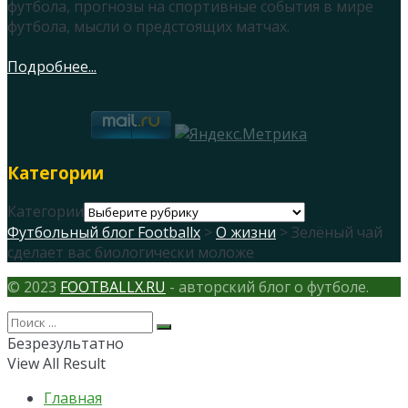
футбола, прогнозы на спортивные события в мире
футбола, мысли о предстоящих матчах.
Подробнее...
Категории
Категории
Футбольный блог Footballx
>
О жизни
> Зелёный чай
сделает вас биологически моложе
© 2023
FOOTBALLX.RU
- авторский блог о футболе.
Безрезультатно
View All Result
Главная