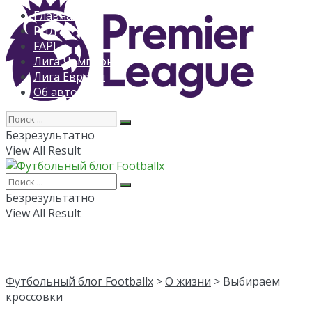
Главная
РПЛ
FAPL
Лига Чемпионов
Лига Европы
Об авторе
Безрезультатно
View All Result
Безрезультатно
View All Result
Футбольный блог Footballx
>
О жизни
> Выбираем
кроссовки