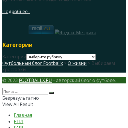
Подробнее...
Категории
Категории
Футбольный блог Footballx
>
О жизни
> Выбираем
кроссовки
© 2023
FOOTBALLX.RU
- авторский блог о футболе.
Безрезультатно
View All Result
Главная
РПЛ
FAPL