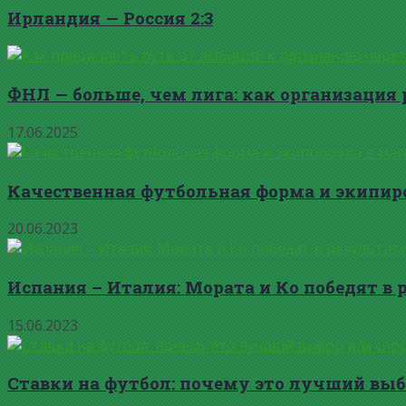
Ирландия — Россия 2:3
ФНЛ — больше, чем лига: как организация 
17.06.2025
Качественная футбольная форма и экипиро
20.06.2023
Испания – Италия: Мората и Ко победят в 
15.06.2023
Ставки на футбол: почему это лучший выб