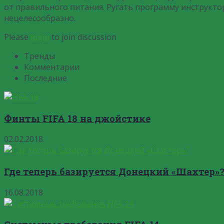
от правильного питания. Ругать программу инструкто
нецелесообразно.
Please
login
to join discussion
Тренды
Комментарии
Последние
Финты FIFA 18 на джойстике
02.02.2018
Где теперь базируется Донецкий «Шахтер»
16.08.2018