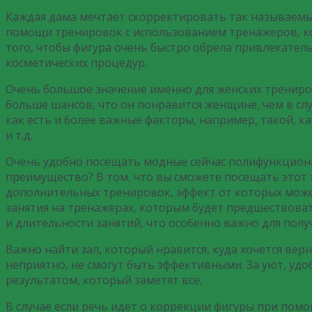
Каждая дама мечтает скорректировать так называемы
помощи тренировок с использованием тренажеров, кот
того, чтобы фигура очень быстро обрела привлекател
косметических процедур.
Очень большое значение именно для женских трениров
больше шансов, что он понравится женщине, чем в сл
как есть и более важные факторы, например, такой, к
и т.д.
Очень удобно посещать модные сейчас полифункционал
преимущество? В том, что вы сможете посещать этот 
дополнительных тренировок, эффект от которых мож
занятия на тренажерах, которым будет предшествоват
и длительности занятий, что особенно важно для полу
Важно найти зал, который нравится, куда хочется верн
неприятно, не смогут быть эффективными. За уют, удо
результатом, который заметят все.
В случае если речь идет о коррекции фигуры при пом