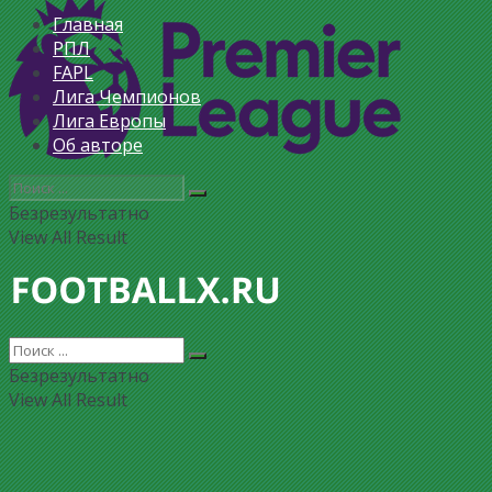
Главная
РПЛ
FAPL
Лига Чемпионов
Лига Европы
Об авторе
Безрезультатно
View All Result
Безрезультатно
View All Result