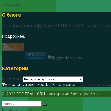
13.06.2023
О блоге
Авторский сайт о футболе FOOTBALLX.RU. Новости фут
Подробнее...
Категории
Категории
Футбольный блог Footballx
>
О жизни
> Тренажерный з
© 2023
FOOTBALLX.RU
- авторский блог о футболе.
Безрезультатно