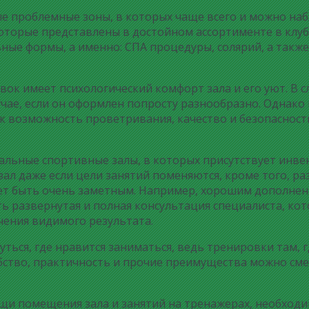
е проблемные зоны, в которых чаще всего и можно на
орые представлены в достойном ассортименте в клубе W
ьные формы, а именно: СПА процедуры, солярий, а так
ок имеет психологический комфорт зала и его уют. В с
учае, если он оформлен попросту разнообразно. Однако
ак возможность проветривания, качество и безопаснос
ьные спортивные залы, в которых присутствует инвент
зал даже если цели занятий поменяются, кроме того, 
ет быть очень заметным. Например, хорошим дополнен
ь развернутая и полная консультация специалиста, ко
чения видимого результата.
уться, где нравится заниматься, ведь тренировки там, 
бство, практичность и прочие преимущества можно смел
ощи помещения зала и занятий на тренажерах, необходи