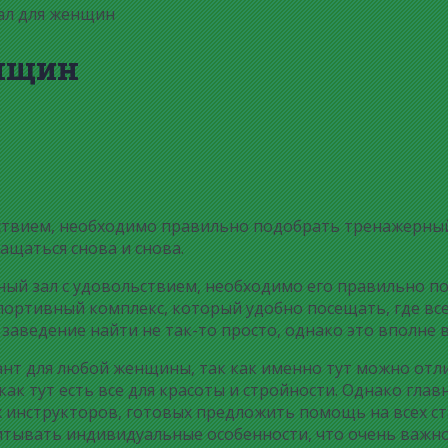
ал для женщин
нщин
ствием, необходимо правильно подобрать тренажерный
ащаться снова и снова.
рный зал с удовольствием, необходимо его правильно 
портивный комплекс, который удобно посещать, где вс
аведение найти не так-то просто, однако это вполне 
иант для любой женщины, так как именно тут можно от
 как тут есть все для красоты и стройности. Однако глав
инструкторов, готовых предложить помощь на всех стад
тывать индивидуальные особенности, что очень важно