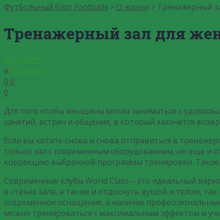
Футбольный блог Footballx
>
О жизни
> Тренажерный з
Тренажерный зал для же
08.11.2015
в
О жизни
0
0
0
Для того чтобы женщины могли заниматься с удоволь
занятий, встреч и общения, в который захочется возвр
Если вы хотите снова и снова отправиться в тренаже
только зал с современным оборудованием, но еще и с
коррекцию выбранной программы тренировки. Такое з
Современные клубы World Class – это идеальный вар
в стенах зала, а также и отдохнуть душой и телом, так
современное оснащение, а наличие профессиональных 
можно тренироваться с максимальным эффектом и учи