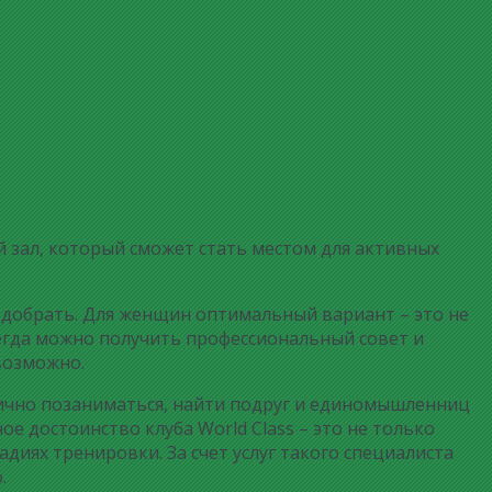
 зал, который сможет стать местом для активных
подобрать. Для женщин оптимальный вариант – это не
егда можно получить профессиональный совет и
возможно.
лично позаниматься, найти подруг и единомышленниц
ное достоинство клуба World Class – это не только
иях тренировки. За счет услуг такого специалиста
.