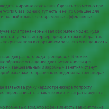
блюдать жировые отложения. Сделать это можно при
orld Class, однако тут есть и нечто большее для
же и полный комплекс современных эффективных
лучае если тренажерный зал оформлен модно, куда
 не стоит делать интерьер приоритетом выбора, так
ть покрытия пола в спортивном зале, его освещенность
арь для разного рода тренировок. В чем их
разнообразное оснащение дает возможности для
ием к танцевальным и аэробным занятиям станут
торый расскажет о правилах поведения на тренажерах
где взяться за ручку кардиотренажера попросту
о переплачивать, зная, что все эти затраты окупятся
мо помнить о том, что эффективность зависит также