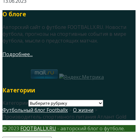
13.06.2023
О блоге
Авторский сайт о футболе FOOTBALLX.RU. Новости
футбола, прогнозы на спортивные события в мире
футбола, мысли о предстоящих матчах.
Подробнее...
Категории
Категории
Футбольный блог Footballx
>
О жизни
>
Производитель спортивного питания Атлант Gold
© 2023
FOOTBALLX.RU
- авторский блог о футболе.