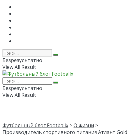
Главная
РПЛ
FAPL
Лига Чемпионов
Лига Европы
Об авторе
Безрезультатно
View All Result
Безрезультатно
View All Result
Футбольный блог Footballx
>
О жизни
>
Производитель спортивного питания Атлант Gold